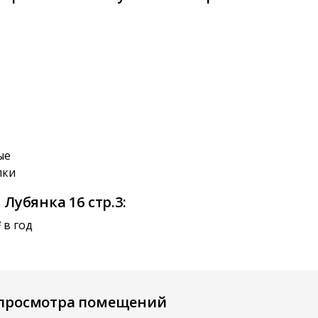
ые
лки
Лубянка 16 стр.3:
в год
2
 просмотра помещений