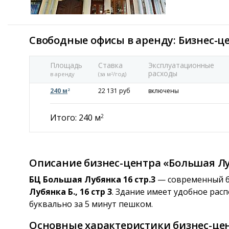
Свободные офисы в аренду: Бизнес-це
Площадь
Ставка
Эксплуатационные
расходы
в аренду
(за м
/год)
2
240 м
22 131 руб
включены
2
Итого: 240 м
2
Описание бизнес-центра «Большая Луб
БЦ Большая Лубянка 16 стр.3
— современный би
Лубянка Б., 16 стр 3
. Здание имеет удобное рас
буквально за 5 минут пешком.
Основные характеристики бизнес-цент