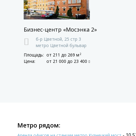
Бизнес-центр «Мосэнка 2»
б-р Цветной,
25 стр 3
метро Цветной бульвар
Площадь:
от 211
до 269 м
2
Цена:
от 21 000
до 23 400
Метро рядом:
- 10 
Аренда офисов на станции метро Кузнецкий мост