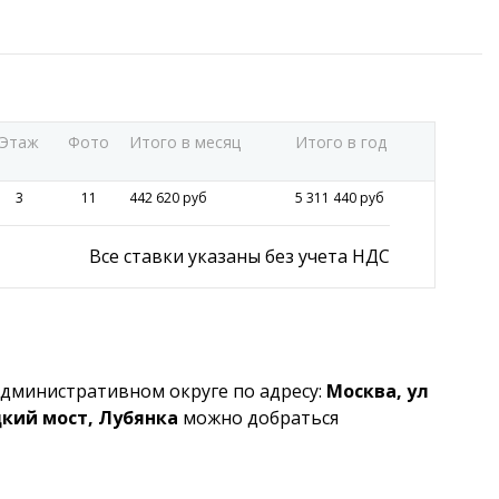
Этаж
Фото
Итого в месяц
Итого в год
3
11
442 620 руб
5 311 440 руб
Все ставки указаны без учета НДС
дминистративном округе по адресу:
Москва, ул
цкий мост, Лубянка
можно добраться