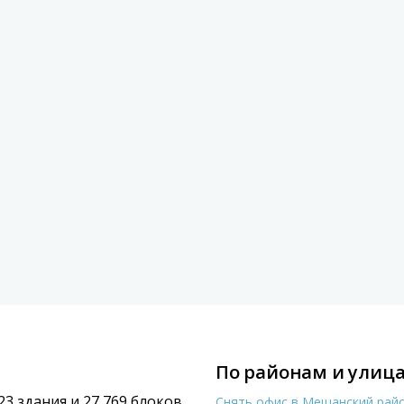
По районам и улица
523 здания и 27 769 блоков
Снять офис в Мещанский рай