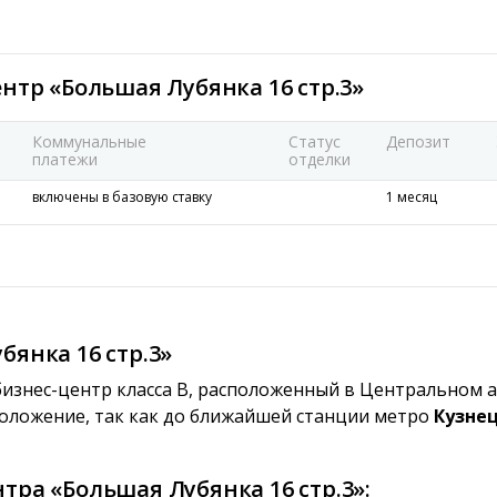
нтр «Большая Лубянка 16 стр.3»
Коммунальные
Статус
Депозит
платежи
отделки
включены в базовую ставку
1 месяц
янка 16 стр.3»
знес-центр класса B, расположенный в Центральном а
положение, так как до ближайшей станции метро
Кузне
ра «Большая Лубянка 16 стр.3»: