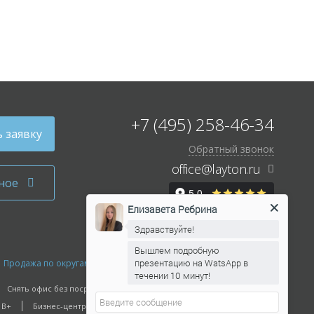
+7 (495) 258-46-34
 заявку
Обратный звонок
office@layton.ru
ное
Елизавета Ребрина
Здравствуйте!
Вышлем подробную
презентацию на WatsApp в
Продажа по округам Москвы
Продажа по улицам Москвы
течении 10 минут!
Снять офис без посредников
 B+
Бизнес-центры класса С