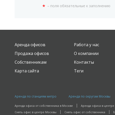
*
– поля обязательные к заполнению
Аренда офисов
Работа у нас
Продажа офисов
О компании
Собственникам
Контакты
Карта сайта
Теги
Аренда по станциям метро
Аренда по округам Москвы
Аренда офиса от собственника в Москве
Аренда офиса в центре
Снять офис в центре Москвы
Снять офис от собственника
Б