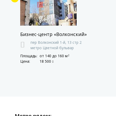
Бизнес-центр «Волконский»
пер Волконский 1-й,
13 стр 2
метро Цветной бульвар
Площадь:
от 140
до 160 м
2
Цена:
18 500
Метро рядом: