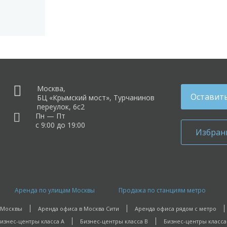
Москва,
Оставить
БЦ «Крымский мост», Турчанинов
переулок, 6с2
Пн — Пт
с 9:00 до 19:00
Избран
Аренда по улицам Москвы
Продажа по станциям метро
 Москвы
Аренда офиса в Москва Сити
Аренда офиса рядом с метро
изнес-центры класса A
Бизнес-центры класса B
Бизнес-центры класса