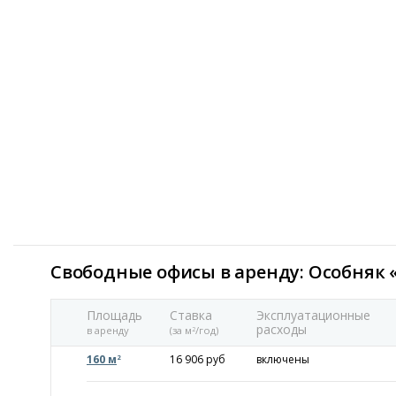
Свободные офисы в аренду: Особняк «
Площадь
Ставка
Эксплуатационные
расходы
в аренду
(за м
/год)
2
160 м
16 906 руб
включены
2