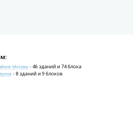
м:
- 46 зданий и 74 блока
районе Москвы
- 8 зданий и 9 блоков
щеулов