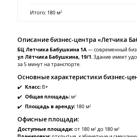
Итого: 180 м
2
Описание бизнес-центра «Летчика Б
БЦ Летчика Бабушкина 1А
— современный бизн
ул Лётчика Бабушкина, 19/1
. Здание имеет уд
за 5 минут на транспорте.
Основные характеристики бизнес-цен
Класс:
B+
Общая площадь:
м
2
Площадь в аренду:
180 м
2
Офисные площади:
Доступные площади:
от 180 м
до 180 м
2
2
Планировки:
открытые, кабинетные и смешанн