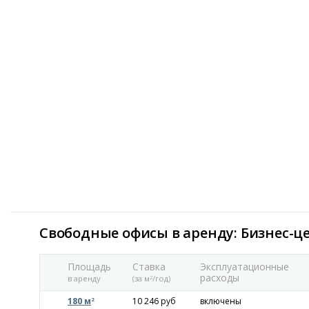
Свободные офисы в аренду: Бизнес-ц
Площадь
Ставка
Эксплуатационные
расходы
в аренду
(за м
/год)
2
180 м
10 246 руб
включены
2