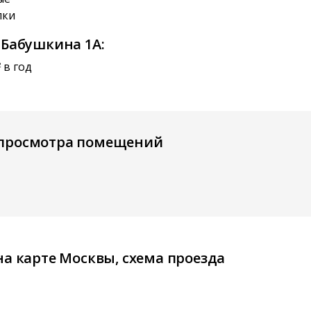
лки
 Бабушкина 1А:
в год
2
 просмотра помещений
на карте Москвы, схема проезда