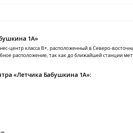
абушкина 1А»
ес-центр класса B+, расположенный в Северо-восточн
обное расположение, так как до ближайшей станции ме
тра «Летчика Бабушкина 1А»:
ые