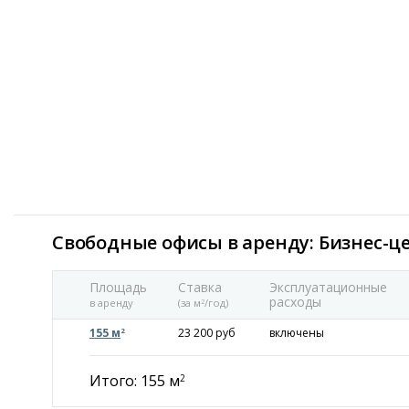
Свободные офисы в аренду: Бизнес-ц
Площадь
Ставка
Эксплуатационные
расходы
в аренду
(за м
/год)
2
155 м
23 200 руб
включены
2
Итого: 155 м
2