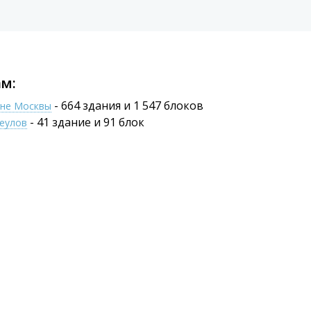
м:
- 664 здания и 1 547 блоков
оне Москвы
- 41 здание и 91 блок
щеулов