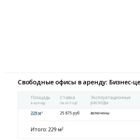
Свободные офисы в аренду: Бизнес-ц
Площадь
Ставка
Эксплуатационные
расходы
в аренду
(за м
/год)
2
229 м
25 875 руб
включены
2
Итого: 229 м
2