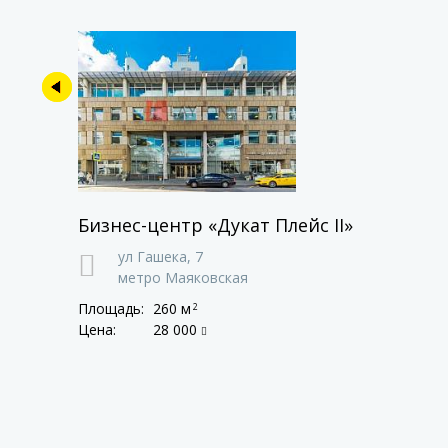
Бизнес-центр «Дукат Плейс II»
ул Гашека,
7
метро Маяковская
Площадь:
260 м
2
Цена:
28 000