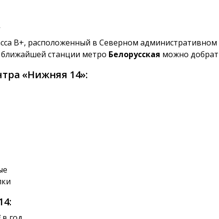
»
сса B+, расположенный в Северном административном о
о ближайшей станции метро
Белорусская
можно добрать
тра «Нижняя 14»:
ые
лки
14:
в год
2