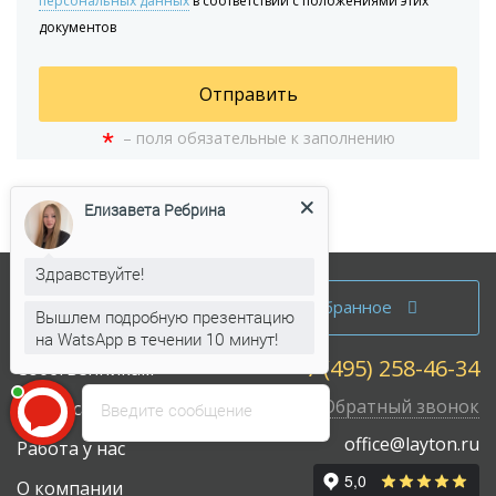
персональных данных
в соответствии с положениями этих
документов
Отправить
*
– поля обязательные к заполнению
Елизавета Ребрина
Здравствуйте!
Аренда офисов
Вышлем подробную презентацию
Избранное
на WatsApp в течении 10 минут!
Продажа офисов
Елизавета Ребрина
печатает...
+7 (495) 258-46-34
Собственникам
Обратный звонок
Карта сайта
Введите сообщение
office@layton.ru
Работа у нас
О компании