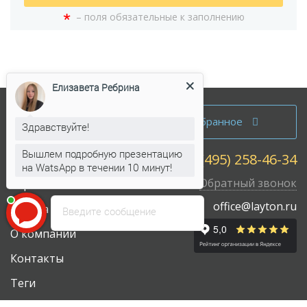
*
– поля обязательные к заполнению
Елизавета Ребрина
Аренда офисов
Избранное
Здравствуйте!
Продажа офисов
Вышлем подробную презентацию
+7 (495) 258-46-34
Собственникам
на WatsApp в течении 10 минут!
Обратный звонок
Карта сайта
office@layton.ru
Работа у нас
Введите сообщение
О компании
Контакты
Теги