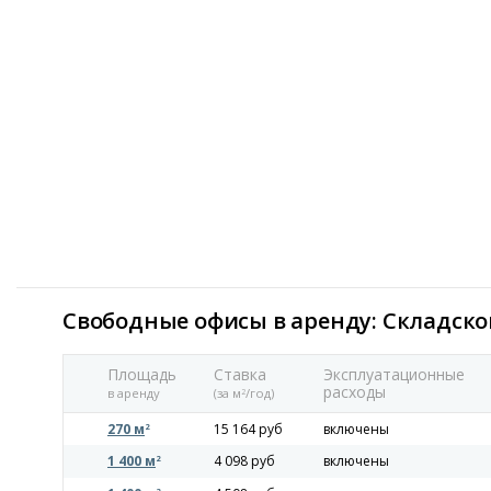
Свободные офисы в аренду: Складск
Площадь
Ставка
Эксплуатационные
расходы
в аренду
(за м
/год)
2
270 м
15 164 руб
включены
2
1 400 м
4 098 руб
включены
2