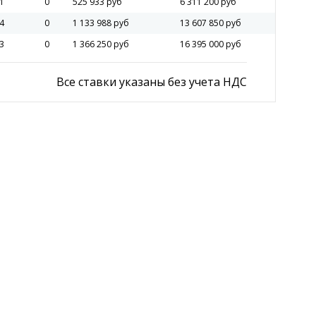
1
0
525 933 руб
6 311 200 руб
4
0
1 133 988 руб
13 607 850 руб
3
0
1 366 250 руб
16 395 000 руб
Все ставки указаны без учета НДС