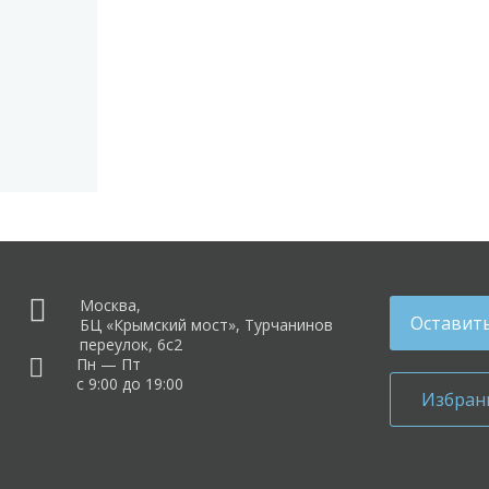
Москва,
Оставить
БЦ «Крымский мост», Турчанинов
переулок, 6с2
Пн — Пт
с 9:00 до 19:00
Избран