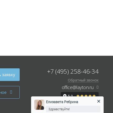
+7 (495) 258-46-34
 заявку
Обратный звонок
office@layton.ru
ное
Елизавета Ребрина
Здравствуйте!