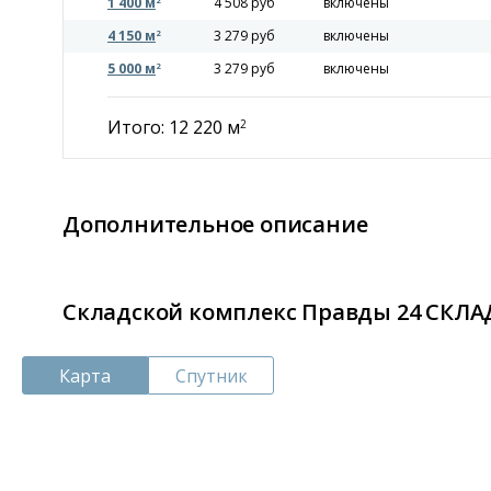
1 400 м
4 508 руб
включены
2
4 150 м
3 279 руб
включены
2
5 000 м
3 279 руб
включены
2
Итого: 12 220 м
2
Дополнительное описание
Складской комплекс Правды 24 СКЛАД
Карта
Спутник