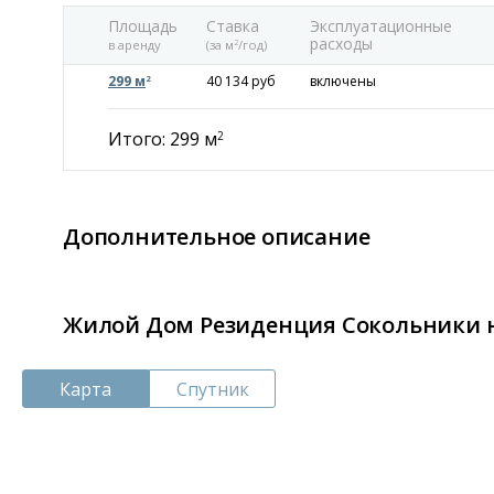
Площадь
Ставка
Эксплуатационные
расходы
в аренду
(за м
/год)
2
299 м
40 134 руб
включены
2
Итого: 299 м
2
Дополнительное описание
Жилой Дом Резиденция Сокольники н
Карта
Спутник