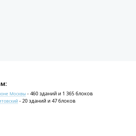
Площ
Цена
м:
- 460 зданий и 1 365 блоков
йоне Москвы
- 20 зданий и 47 блоков
итовский