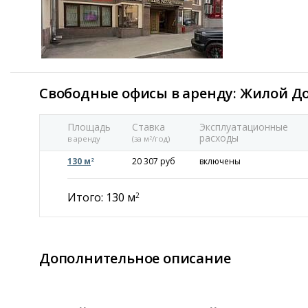
Свободные офисы в аренду: Жилой До
Площадь
Ставка
Эксплуатационные
расходы
в аренду
(за м
/год)
2
130 м
20 307 руб
включены
2
Итого: 130 м
2
Дополнительное описание