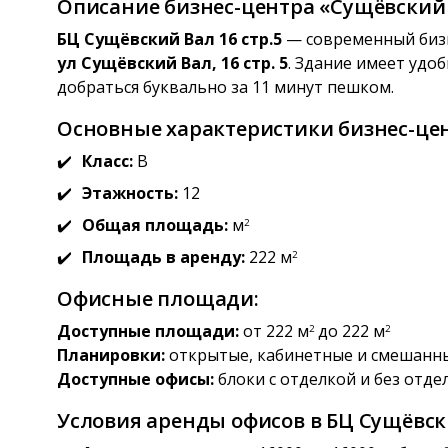
Описание бизнес-центра «Сущёвский В
БЦ Сущёвский Вал 16 стр.5
— современный бизн
ул Сущёвский Вал, 16 стр. 5
. Здание имеет удо
добраться буквально за 11 минут пешком.
Основные характеристики бизнес-цент
Класс:
B
Этажность:
12
Общая площадь:
м
2
Площадь в аренду:
222 м
2
Офисные площади:
Доступные площади:
от 222 м
до 222 м
2
2
Планировки:
открытые, кабинетные и смешанн
Доступные офисы:
блоки с отделкой и без отде
Условия аренды офисов в БЦ Сущёвски