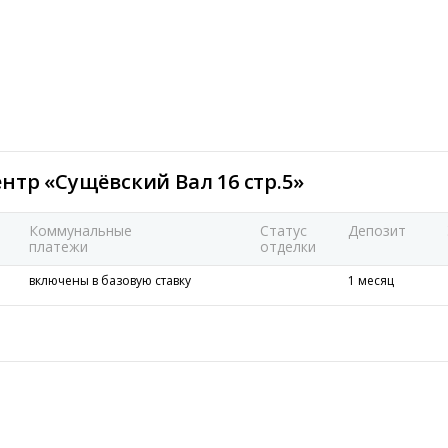
нтр «Сущёвский Вал 16 стр.5»
Коммунальные
Статус
Депозит
платежи
отделки
включены в базовую ставку
1 месяц