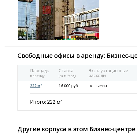
Свободные офисы в аренду: Бизнес-це
Площадь
Ставка
Эксплуатационные
расходы
в аренду
(за м
/год)
2
222 м
16 000 руб
включены
2
Итого: 222 м
2
Другие корпуса в этом Бизнес-центре