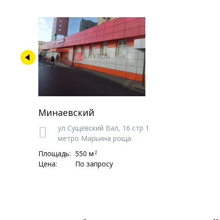
Минаевский
ул Сущёвский Вал,
16 стр 1
метро Марьина роща
Площадь:
550 м
2
Цена:
По запросу