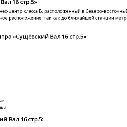
ал 16 стр.5»
ес-центр класса B, расположенный в Северо-восточный
бное расположение, так как до ближайшей станции мет
ра «Сущёвский Вал 16 стр.5»:
ые
лки
й Вал 16 стр.5: