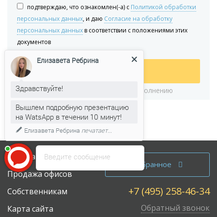
подтверждаю, что ознакомлен(-а) с
Политикой обработки
персональных данных
, и даю
Согласие на обработку
персональных данных
в соответствии с положениями этих
документов
Елизавета Ребрина
Отправить
Здравствуйте!
*
– поля обязательные к заполнению
Вышлем подробную презентацию
на WatsApp в течении 10 минут!
Елизавета Ребрина
печатает...
Аренда офисов
Введите сообщение
Избранное
Продажа офисов
+7 (495) 258-46-34
Собственникам
Обратный звонок
Карта сайта