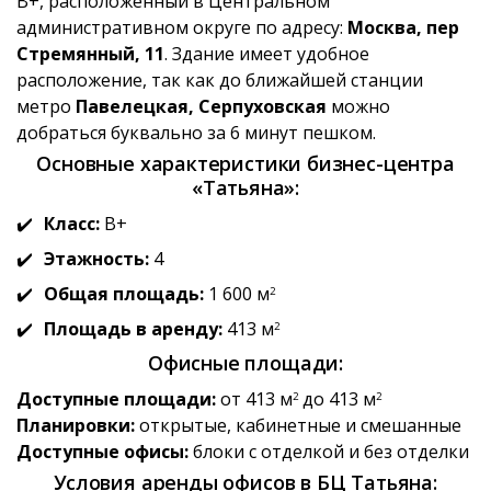
B+, расположенный в Центральном
административном округе по адресу:
Москва, пер
Стремянный, 11
. Здание имеет удобное
расположение, так как до ближайшей станции
метро
Павелецкая, Серпуховская
можно
добраться буквально за 6 минут пешком.
Основные характеристики бизнес-центра
«Татьяна»:
Класс:
B+
Этажность:
4
Общая площадь:
1 600 м
2
Площадь в аренду:
413 м
2
Офисные площади:
Доступные площади:
от 413 м
до 413 м
2
2
Планировки:
открытые, кабинетные и смешанные
Доступные офисы:
блоки с отделкой и без отделки
Условия аренды офисов в БЦ Татьяна: