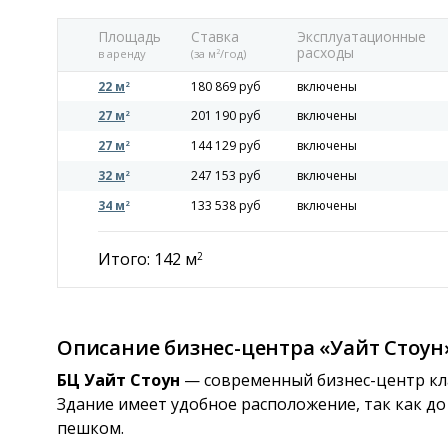
Площадь
Ставка
Эксплуатационные
расходы
в аренду
(за м
/год)
2
22 м
180 869 руб
включены
2
27 м
201 190 руб
включены
2
27 м
144 129 руб
включены
2
32 м
247 153 руб
включены
2
34 м
133 538 руб
включены
2
Итого: 142 м
2
Описание бизнес-центра «Уайт Стоун
БЦ Уайт Стоун
— современный бизнес-центр кла
Здание имеет удобное расположение, так как д
пешком.