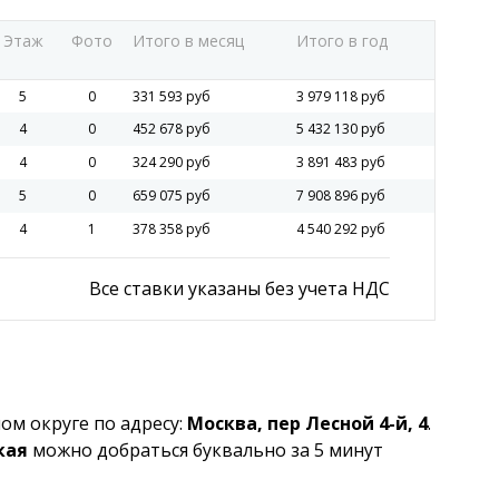
Этаж
Фото
Итого в месяц
Итого в год
5
0
331 593 руб
3 979 118 руб
4
0
452 678 руб
5 432 130 руб
4
0
324 290 руб
3 891 483 руб
5
0
659 075 руб
7 908 896 руб
4
1
378 358 руб
4 540 292 руб
Все ставки указаны без учета НДС
м округе по адресу:
Москва, пер Лесной 4-й, 4
.
кая
можно добраться буквально за 5 минут