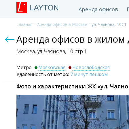
Аренда офисов
Главная
–
Аренда офисов в Москве
– ул. Чаянова, 10С1
Аренда офисов в жилом д
Москва, ул Чаянова,
10 стр 1
Метро:
Маяковская
,
Новослободская
Удаленность от метро:
7 минут пешком
Фото и характеристики ЖК «ул. Чаянов