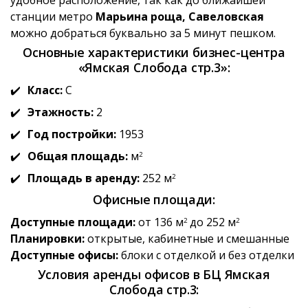
станции метро
Марьина роща, Савеловская
можно добраться буквально за 5 минут пешком.
Основные характеристики бизнес-центра
«Ямская Слобода стр.3»:
Класс:
C
Этажность:
2
Год постройки:
1953
Общая площадь:
м
2
Площадь в аренду:
252 м
2
Офисные площади:
Доступные площади:
от 136 м
до 252 м
2
2
Планировки:
открытые, кабинетные и смешанные
Доступные офисы:
блоки с отделкой и без отделки
Условия аренды офисов в БЦ Ямская
Слобода стр.3: