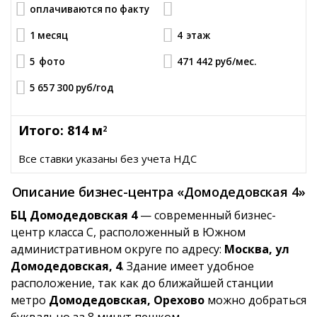
оплачиваются по факту
1 месяц
4
этаж
5
фото
471 442 руб
/мес.
5 657 300 руб
/год
Итого: 814 м
2
Все ставки указаны без учета НДС
Описание бизнес-центра «Домодедовская 4»
БЦ Домодедовская 4
— современный бизнес-
центр класса C, расположенный в Южном
административном округе по адресу:
Москва, ул
Домодедовская, 4
. Здание имеет удобное
расположение, так как до ближайшей станции
метро
Домодедовская, Орехово
можно добраться
буквально за 8 минут пешком.