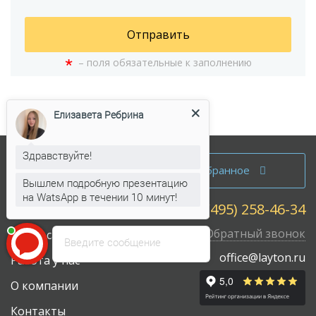
Отправить
*
– поля обязательные к заполнению
Елизавета Ребрина
Здравствуйте!
Аренда офисов
Избранное
Вышлем подробную презентацию
Продажа офисов
на WatsApp в течении 10 минут!
+7 (495) 258-46-34
Собственникам
Обратный звонок
Карта сайта
Введите сообщение
office@layton.ru
Работа у нас
О компании
Контакты