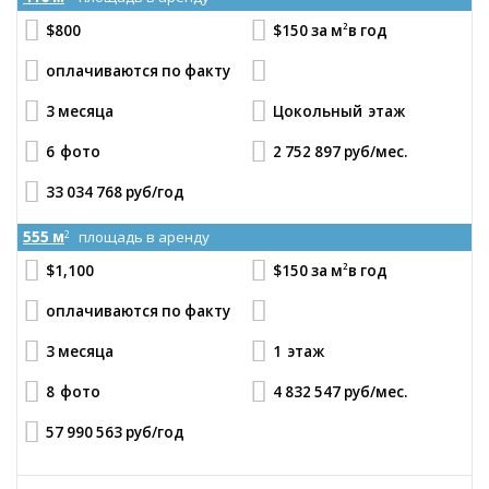
2
$800
$150 за м
в год
оплачиваются по факту
3 месяца
Цокольный
этаж
6
фото
2 752 897 руб
/мес.
33 034 768 руб
/год
555 м
площадь в аренду
2
2
$1,100
$150 за м
в год
оплачиваются по факту
3 месяца
1
этаж
8
фото
4 832 547 руб
/мес.
57 990 563 руб
/год