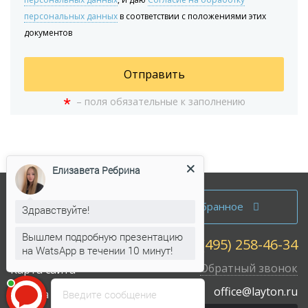
персональных данных
в соответствии с положениями этих
документов
Отправить
*
– поля обязательные к заполнению
Елизавета Ребрина
Аренда офисов
Избранное
Здравствуйте!
Продажа офисов
Вышлем подробную презентацию
+7 (495) 258-46-34
Собственникам
на WatsApp в течении 10 минут!
Обратный звонок
Карта сайта
office@layton.ru
Работа у нас
Введите сообщение