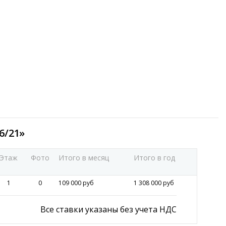
6/21»
Этаж
Фото
Итого в месяц
Итого в год
1
0
109 000 руб
1 308 000 руб
Все ставки указаны без учета НДС