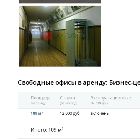
Свободные офисы в аренду: Бизнес-ц
Площадь
Ставка
Эксплуатационные
расходы
в аренду
(за м
/год)
2
109 м
12 000 руб
включены
2
Итого: 109 м
2