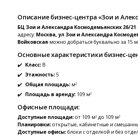
Описание бизнес-центра «Зои и Алек
БЦ Зои и Александра Космодемьянских 26/21
адресу:
Москва, ул Зои и Александра Космодем
Войковская
можно добраться буквально за 15 
Основные характеристики бизнес-цен
Класс:
B
Этажность:
5
Общая площадь:
м
2
Площадь в аренду:
109 м
2
Офисные площади:
Доступные площади:
от 109 м
до 109 м
2
2
Планировки:
открытые, кабинетные и смешанн
Доступные офисы:
блоки с отделкой и без отде