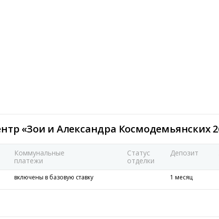
ентр «Зои и Александра Космодемьянских 2
Коммунальные
Статус
Депозит
платежи
отделки
включены в базовую ставку
1 месяц